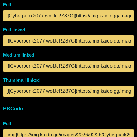
Full
Full linked
Medium linked
Thumbnail linked
BBCode
Full