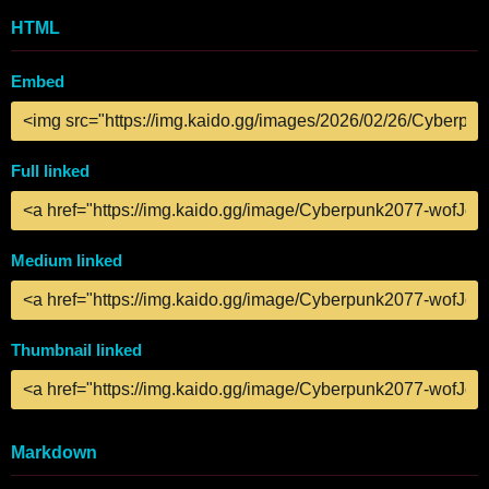
HTML
Embed
Full linked
Medium linked
Thumbnail linked
Markdown