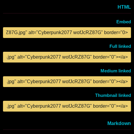
HTML
Embed
COPY
Full linked
COPY
Medium linked
COPY
Thumbnail linked
COPY
Markdown