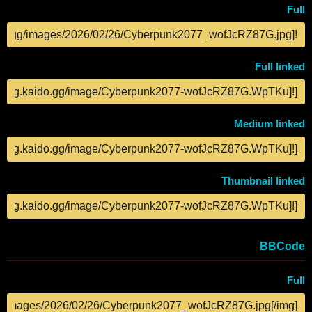
Full
COPY
Full linked
COPY
Medium linked
COPY
Thumbnail linked
COPY
BBCode
Full
COPY