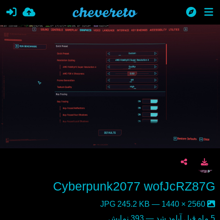
Cyberpunk2077 wofJcRZ87G
2560 × 1440 — JPG 245.2 KB
5 ماه قبل
آپلود شد — 393 نمایش