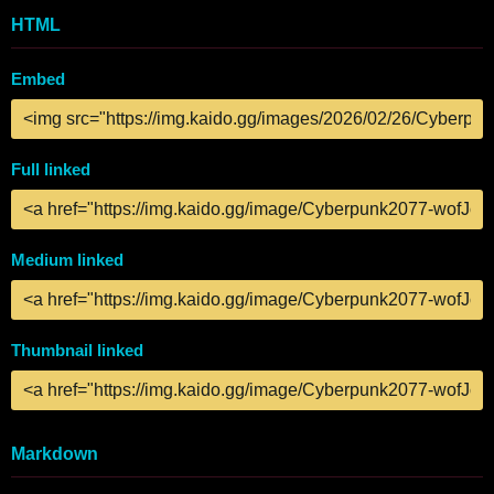
HTML
Embed
Full linked
Medium linked
Thumbnail linked
Markdown