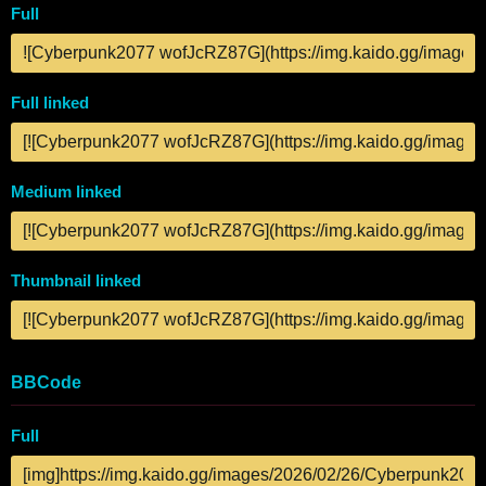
Full
Full linked
Medium linked
Thumbnail linked
BBCode
Full