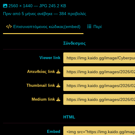
2560 × 1440 — JPG 245.2 KB
Πριν από 5 μήνες
ανέβηκε — 384 προβολές
Επισυναπτόμενος κώδικας(embed)
Περί
Σύνδεσμος
Viewer link
Απευθείας link
Thumbnail link
Medium link
HTML
Embed