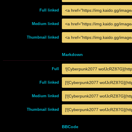
Full linked
Medium linked
Thumbnail linked
Markdown
Full
Full linked
Medium linked
Thumbnail linked
BBCode