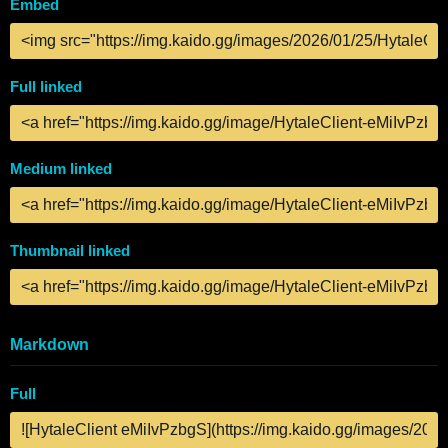
Embed
Full linked
Medium linked
Thumbnail linked
Markdown
Full