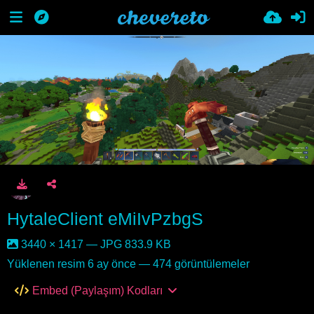
HytaleClient eMiIvPzbgS
3440 × 1417 — JPG 833.9 KB
Yüklenen resim
6 ay önce
— 474 görüntülemeler
Embed (Paylaşım) Kodları