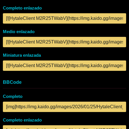
Completo enlazado
Medio enlazado
Miniatura enlazada
BBCode
Completo
Completo enlazado