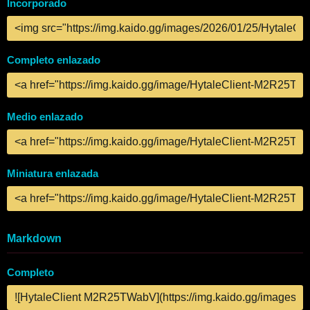
Incorporado
Completo enlazado
Medio enlazado
Miniatura enlazada
Markdown
Completo