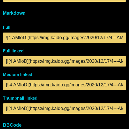
Markdown
Full
Full linked
Medium linked
Thumbnail linked
BBCode